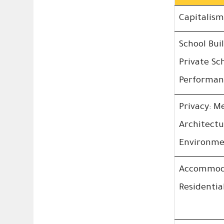
Capitalism
School Bui
Private Sc
Performanc
Privacy: M
Architectu
Environme
Accommoda
Residentia