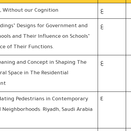
ع
, Without our Cognition
ع
ldings’ Designs for Government and
hools and Their Influence on Schools’
e of Their Functions.
ع
eaning and Concept in Shaping The
ral Space in The Residential
nt
ting Pedestrians in Contemporary
E
l Neighborhoods: Riyadh, Saudi Arabia